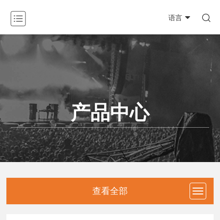

语言
关于我们

产品中心

新闻动态

产品中心
工程案例

资料下载

防伪查询
联系我们
查看全部