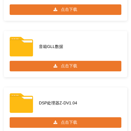
点击下载
音箱GLL数据
点击下载
DSP处理器Z-DV1.04
点击下载