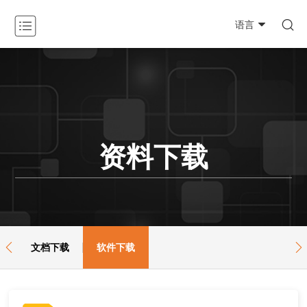

语言
关于我们

产品中心

新闻动态

资料下载
工程案例

资料下载

防伪查询

文档下载
软件下载

联系我们