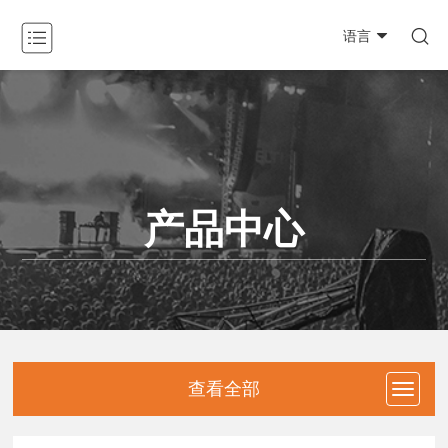

语言
关于我们

产品中心

新闻动态

产品中心
工程案例

资料下载

防伪查询
联系我们
查看全部