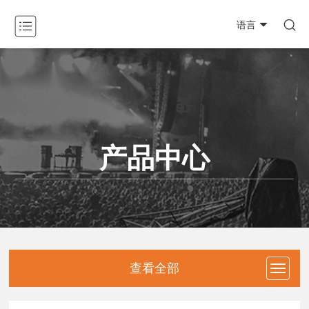

语言
关于我们

产品中心

新闻动态

产品中心
工程案例

资料下载

防伪查询
联系我们
查看全部